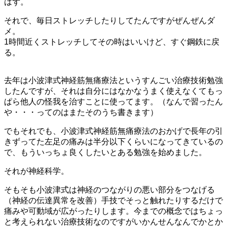
はず。
それで、毎日ストレッチしたりしてたんですがぜんぜんダ
メ。
1時間近くストレッチしてその時はいいけど、すぐ鋼鉄に戻
る。
去年は小波津式神経筋無痛療法というすんごい治療技術勉強
したんですが、それは自分にはなかなうまく使えなくてもっ
ぱら他人の怪我を治すことに使ってます。（なんで習ったん
や・・・ってのはまたそのうち書きます）
でもそれでも、小波津式神経筋無痛療法のおかげで長年の引
きずってた左足の痛みは半分以下くらいになってきているの
で、もういっちょ良くしたいとある勉強を始めました。
それが神経科学。
そもそも小波津式は神経のつながりの悪い部分をつなげる
（神経の伝達異常を改善）手技でそっと触れたりするだけで
痛みや可動域が広がったりします。今までの概念ではちょっ
と考えられない治療技術なのですがいかんせんなんでかとか