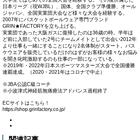
日本リーグ（現WJBL）、国体、全国クラブ準優勝、オール
ジャパン、全国実業団大会など様々な大会を経験する。
2007年にバスケットボールウェア専門ブランド
GRIN★FACTORYを立ち上げる。
実業団であった大阪ガスに復帰したのは36歳の時。半年ほ
ど前に入部していた2号にチームメイトとして出会い2012年
より仕事も一緒にすることになり2名体制がスタート。バス
ケウエアを販売しているだけのはずがお客様の様々なお悩み
を聞き叱咤激励するのも仕事の一部になっている。
※2019年・2022年日本スポーツマスターズ大会で全国優勝
連覇達成。（2020・2021年はコロナで中止）
※JBA公認C級コーチ
※小波津式神経筋無痛療法アドバンス過程終了
ECサイトはこちら！
https://shop.grinfactory.co.jp/
関連記事