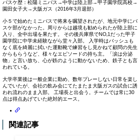
バスケ歴：松陽ミニバス→中学は陸上部→甲子園学院高校→
園田女子大→大阪ガス（2016年3月退部）
小５で始めたミニバスで将来を嘱望されたが、地元中学にバ
スケ部がなかった。周りからは越境も勧められたが陸上部に
入り、全中出場を果たす。 その後兵庫県でNO,1だった甲子
園学院に中学未経験ながら堂々入部。 入学時はバッシュも
なく底を綺麗に拭いた運動靴で練習をし見かねて顧問の先生
からもらうなど、様々なエピソードの持ち主。「涙は分泌
物」と言い放ち、心が鉄のように動かないため、鉄子とも言
われている。
大学卒業後は一般企業に勤め、数年プレーしない日常を楽し
んでいたが、会社の飲み会にてたまたま大阪ガスの試合に誘
われ流れのまま入部。 工場長と出会う。チームでは常に30
点は得点あげていた絶対的エース。
関連記事