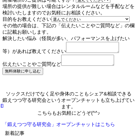
え
場所の提供が難しい場合はレンタルルームなどを手配などを
た
検討いたしますのでお気軽にお相談ください。
い
目的をお教えください
こ
その他の場合は、下記の「伝えたいことやご質問など」の欄
と
に記載お願いします。
や
解決したい悩み（怪我が多い、パフォーマンスを上げたい
ご
質
等）があれば教えてください
問
な
伝えたいことやご質問など
ど
無料体験に申し込む
お
名
前
ソックスだけでなく足や身体のこともシェア&相談できる
携
鍛えつつ守る研究会というオープンチャットも立ち上げてい
帯
ます。
電
こちらもお気軽にどうぞ(^^♪
話
番
「鍛えつつ守る研究会」オープンチャットはこちら
号
新着記事