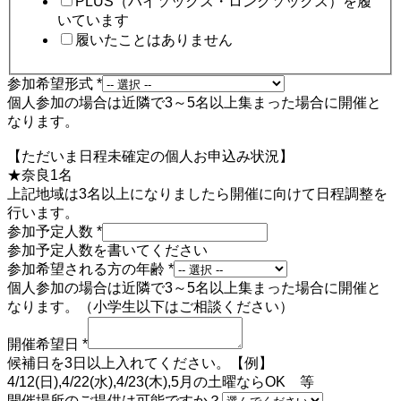
PLUS（ハイソックス・ロングソックス）を履
いています
履いたことはありません
参加希望形式
*
個人参加の場合は近隣で3～5名以上集まった場合に開催と
なります。
【ただいま日程未確定の個人お申込み状況】
★奈良1名
上記地域は3名以上になりましたら開催に向けて日程調整を
行います。
参加予定人数
*
参加予定人数を書いてください
参加希望される方の年齢
*
個人参加の場合は近隣で3～5名以上集まった場合に開催と
なります。（小学生以下はご相談ください）
開催希望日
*
候補日を3日以上入れてください。【例】
4/12(日),4/22(水),4/23(木),5月の土曜ならOK 等
伝
開催場所のご提供は可能ですか？