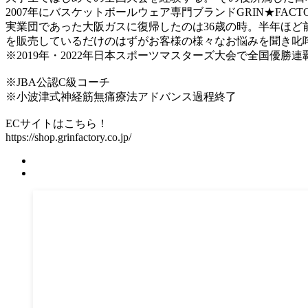
2007年にバスケットボールウェア専門ブランドGRIN★FAC
実業団であった大阪ガスに復帰したのは36歳の時。半年ほど
を販売しているだけのはずがお客様の様々なお悩みを聞き叱
※2019年・2022年日本スポーツマスターズ大会で全国優勝連覇
※JBA公認C級コーチ
※小波津式神経筋無痛療法アドバンス過程終了
ECサイトはこちら！
https://shop.grinfactory.co.jp/