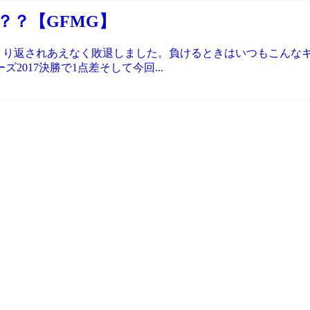
？？【GFMG】
っくり返されあえなく敗退しました。負けるときはいつもこんな
2017決勝で1点差そして今回...