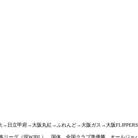
立甲府→大阪丸紅→ふれんど→大阪ガス→大阪FLIPPERS(2
本リーグ（現WJBL）、国体、全国クラブ準優勝、オールジャ