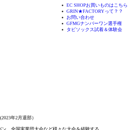
EC SHOP
お買いものはこちら
GRIN★FACTORYって？？
お問い合わせ
GFMGナンバーワン選手権
タビソックス試着＆体験会
023年2月退部）
パン、全国実業団大会など様々な大会を経験する。