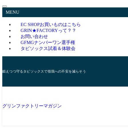
MENU
EC SHOP
お買いものはこちら
GRIN★FACTORYって？？
お問い合わせ
GFMGナンバーワン選手権
タビソックス試着＆体験会
鍛えつつ守るタビソックスで怪我への不安を減らそう
グリンファクトリーマガジン